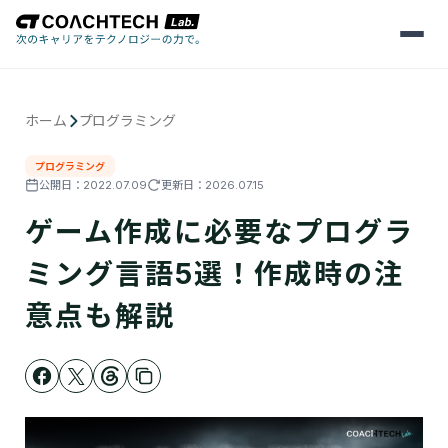
メ
ニ
ュ
ー
を
ホーム
プログラミング
開
く
プログラミング
公開日：
2022.07.09
更新日：
2026.07.15
ゲーム作成に必要なプログラ
ミング言語5選！作成時の注
意点も解説