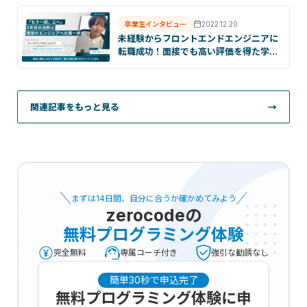
卒業生インタビュー
2022.12.20
未経験からフロントエンドエンジニアに
転職成功！面接でも高い評価を得た学習
とは？
関連記事をもっと見る
→
まずは14日間、自分に合うか確かめてみよう
zerocode
の
無料プログラミング体験
完全無料
専属コーチ付き
強引な勧誘なし
簡単30秒で申込完了
無料プログラミング体験に申