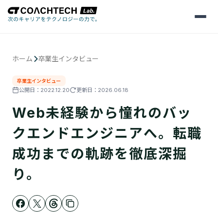
メ
ニ
ュ
ー
を
ホーム
卒業生インタビュー
開
く
卒業生インタビュー
公開日：
2022.12.20
更新日：
2026.06.18
Web未経験から憧れのバッ
クエンドエンジニアへ。転職
成功までの軌跡を徹底深掘
り。