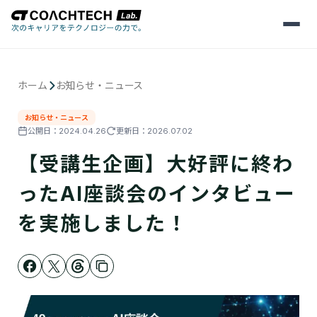
メ
ニ
ュ
ー
を
ホーム
お知らせ・ニュース
開
く
お知らせ・ニュース
公開日：
2024.04.26
更新日：
2026.07.02
【受講生企画】大好評に終わ
ったAI座談会のインタビュー
を実施しました！