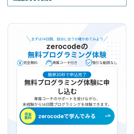
まずは14日間、自分に合うか確かめてみよう
zerocode
の
無料プログラミング体験
完全無料
専属コーチ付き
強引な勧誘なし
簡単30秒で申込完了
無料プログラミング体験に申
し込む
専属コーチのサポートを受けながら、
未経験から14日間プログラミングを体験できます。
完全
zerocodeで学んでみる
無料